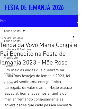
FESTA DE IEMANJÁ 2026
Post
Todos posts
15 de dez. de 2023
Todos posts
Tenda da Vovó Maria Congá e
historias & Noticias
Pai Benedito na Festa de
Manifesto
Iemanjá 2023 - Mãe Rose
Eventos
Em meio às ondas que quebram na 
noticias
praia  nos festejos de iemanjá 2023, foi 
possível sentir uma energia única, 
artigos
carregada de valor e amor. Neste espaço 
especial, homenageamos a rainha do 
mar, enfrentando corajosamente as 
adversidades que cada pessoa encontra 