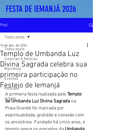
FESTA DE IEMANJÁ 2026
Post
Todos posts
16 de dez. de 2024
Todos posts
Templo de Umbanda Luz
historias & Noticias
Divina Sagrada celebra sua
Manifesto
primeira participação no
Eventos
Festejo de Iemanjá
noticias
A primeira festa realizada pelo 
Templo 
artigos
de Umbanda Luz Divina Sagrada
 na 
Praia Grande foi marcada por 
espiritualidade, gratidão e conexão com 
os ancestrais. Fundado há cinco anos, o 
templo segue os preceitos da 
Umbanda 