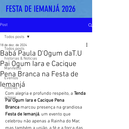
FESTA DE IEMANJÁ 2026
Post
Todos posts
18 de dez. de 2024
Todos posts
Babá Paula D'Ogum daT.U
historias & Noticias
Pai Ogum Iara e Cacique
Manifesto
Pena Branca na Festa de
Eventos
Iemanjá
noticias
Com alegria e profundo respeito, a 
Tenda 
artigos
Pai Ogum Iara e Cacique Pena 
Branca
 marcou presença na grandiosa 
Festa de Iemanjá
, um evento que 
celebrou não apenas a Rainha do Mar, 
mas também a união, a fé e a força das 