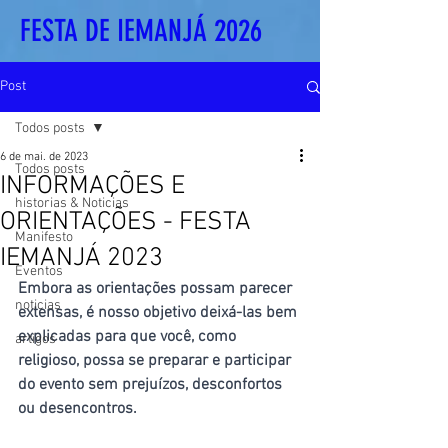
FESTA DE IEMANJÁ 2026
Post
Todos posts
6 de mai. de 2023
Todos posts
INFORMAÇÕES E
historias & Noticias
ORIENTAÇÕES - FESTA
Manifesto
IEMANJÁ 2023
Eventos
Embora as orientações possam parecer 
noticias
extensas, é nosso objetivo deixá-las bem 
explicadas para que você, como 
artigos
religioso, possa se preparar e participar 
do evento sem prejuízos, desconfortos 
ou desencontros. 