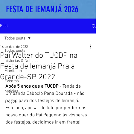
FESTA DE IEMANJÁ 2026
Post
Todos posts
16 de dez. de 2022
Todos posts
Pai Walter do TUCDP na
historias & Noticias
Festa de Iemanjá Praia
Manifesto
Grande-SP. 2022
Eventos
Após 5 anos que a TUCDP
 - Tenda de 
noticias
Umbanda Caboclo Pena Dourada - não 
participava dos festejos de Iemanjá.  
artigos
Este ano, apesar do luto por perdermos 
nosso querido Pai Pequeno às vésperas 
dos festejos, decidimos ir em frente!